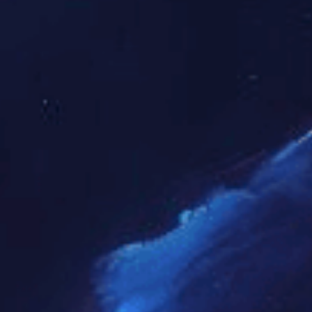
各大体育组织、媒体平台及商业品牌的合作，推动体育产业
将继续以“创新、专业、激情”为核心理念，致力于成为全
合服务商，推动中国体育产业的进一步繁荣。
与积累，不仅在行业内赢得了良好的口碑，更成为了广大体
信赖的品牌。未来，将继续立足市场需求，积极探索更多体
升企业的综合竞争力，为全球体育事业的蓬勃发展贡献力