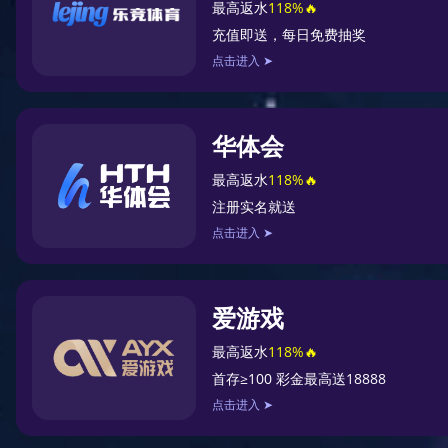
在身上！
chao-ku-zhou-bian-ba-re-ai-chuan-zai-shen-shang
填写联系表单
行业服务