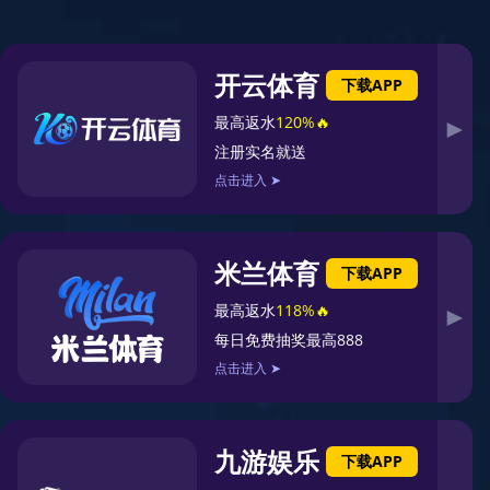
九游体育
现在预约