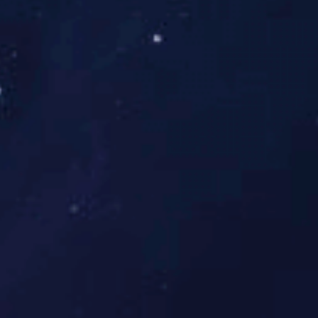
播服务。无论是国内外的足球、篮球、网球，还是乒乓球、
够为用户带来全面的赛事转播体验。公司自主研发的直播平
压缩技术，确保在各种网络环境下都能够流畅播放。同时，
户提供实时的赛事数据分析、战况追踪和精彩视频回放等
众的观看体验。
在体育赛事的策划与组织方面也具有丰富的经验。公司自成
执行了多项大型体育赛事，涵盖了篮球联赛、足球锦标赛、
目，受到了各界的广泛关注与好评。
九游体育
不仅注重赛事
致力于提升赛事的品牌价值与商业价值，通过精心策划的赛
大品牌与赞助商获得最大的市场曝光率。
官网
还积极拓展体育周边产品的研发与销售。公司推出了
，包括运动装备、球迷纪念品、健身器材等，广受消费者欢
品牌的合作，不断丰富产品线，满足不同层次、不同需求的
迷的日常用品，还是专业运动员的训练装备，都力求为用户
技术创新与资本运作，不断提升自身在国内外市场的竞争