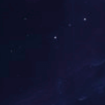
数据化运营
基于用户观看、消费数据优化服
采用 
务，提升赛事参与感与周边复购
卡
率。