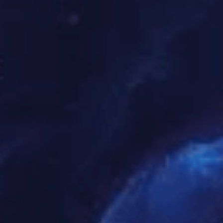
2026-07-30
上海篮球队实力强劲荣登全国篮球实力
排行榜第五名