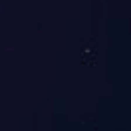
2026-07-27
FIFA足球明星球鞋代言收入揭秘及其
对品牌影响力的分析